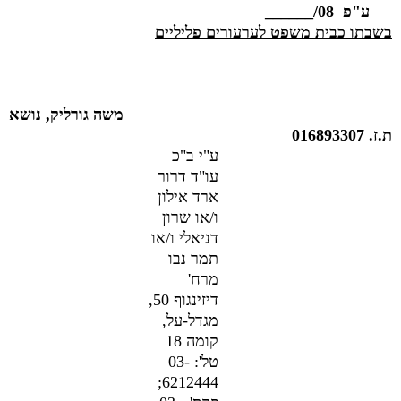
ע"פ 08/______
בשבתו כבית משפט לערעורים פליליים
משה גורליק, נושא
ת.ז. 016893307
ע"י ב"כ
עו"ד דרור
ארד אילון
ו/או שרון
דניאלי ו/או
תמר נבו
מרח'
דיזינגוף 50,
מגדל-על,
קומה 18
טל': 03-
6212444;