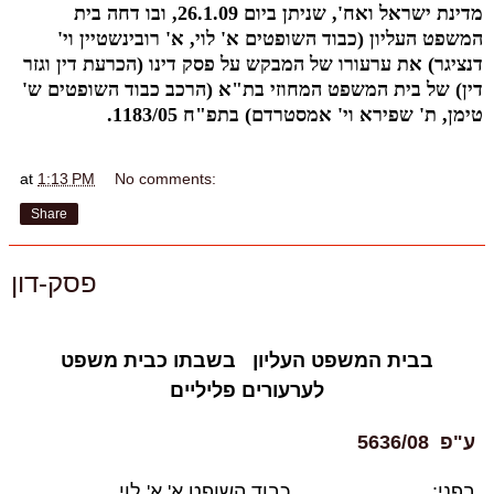
מדינת ישראל ואח', שניתן ביום 26.1.09, ובו דחה בית
המשפט העליון (כבוד השופטים א' לוי, א' רובינשטיין וי'
דנציגר) את ערעורו של המבקש על פסק דינו (הכרעת דין וגזר
דין) של בית המשפט המחוזי בת"א (הרכב כבוד השופטים ש'
טימן, ת' שפירא וי' אמסטרדם) בתפ"ח 1183/05.
at
1:13 PM
No comments:
Share
פסק-דון
בבית המשפט העליון בשבתו כבית משפט
לערעורים פליליים
ע"פ 5636/08
בפני:
כבוד השופט א' א' לוי