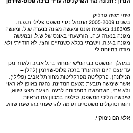
הנדון : תלונה נגד הפרקליטה עו"ד ברכה פלוס-שוירמן
שמי משה גורליק.
בשנים 2005-2009 התנהל נגדי משפט פלילי ת.פ.ח.
1183/05 באשמת אונס ומעשה מגונה בנערה ש.ל. ומעשה
מגונה בנערה ע.ה.. הורשעתי באונס של ש.ל. ובמעשה
מגונה ב-ע.ה. וישבתי בכלא כשנתיים וחצי. לא הודייתי ולא
מודה במיוחס לי.
במהלך המשפט בביהמ"ש המחוזי בתל אביב ולאחר מכן
עד עצם היום הזה עו"ד ברכה פלוס-שוירמן (להלן –
הנילונה), פרקליטה מפרקליטות מחוז תל אביב (פלילי),
אשר שימשה תובעת מטעם המדינה, נהגה באופן לא ראוי
ולא אתי, השתמשה בסמכותה לרעה, הציגה מצגי שווא,
שיבשה הליכי המשפט, סילפה במכוון את הראיות
והפרוטוקולים משפטיים וגרמה להרשעתי בהרשעת שווא.
אלא הם נימוקיי: