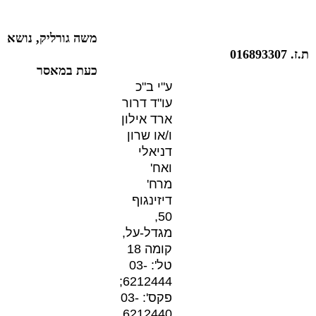
משה גורליק, נושא
ת.ז. 016893307
כעת במאסר
ע"י ב"כ
עו"ד דרור
ארד אילון
ו/או שרון
דניאלי
ואח'
מרח'
דיזינגוף
50,
מגדל-על,
קומה 18
טל': 03-
6212444;
פקס': 03-
6212440