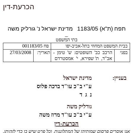
הכרעת-דין
תפח (ת"א) 1183/05 מדינת ישראל נ' גורליק משה
_
בתי המשפט
בבית המשפט המחוזי בתל-אביב-יפו
פח 001183/05
בפני
הרכב כב' השופטים: ש' טימן -
תאריך:
27/03/2008
אב"ד, ת' שפירא, י' אמסטרדם
בעניין:
מדינת ישראל
ע"י ב"כ עו"ד ברכה פלוס
נ ג ד
גורליק משה
ע"י ב"כ עו"ד מרוז משה
הכרעת-דין
אנו אוסרים פרסום שמותיהן של המתלוננות, וכל פרט שיש בו כדי לזהותן.