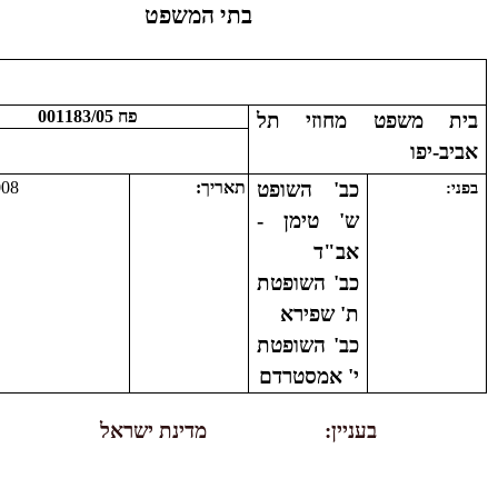
בתי המשפט
פח 001183/05
בית משפט מחוזי תל
אביב-יפו
כב' השופט
תאריך:
008
בפני:
ש' טימן -
אב"ד
כב' השופטת
ת' שפירא
כב' השופטת
י' אמסטרדם
בעניין:
מדינת ישראל