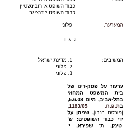
כבוד השופט א' רובינשטיין
כבוד השופט י' דנציגר
המערער:
פלוני
נ
ג
ד
המשיבים:
1. מדינת ישראל
2. פלוני
3. פלוני
ערעור על פסק-דינו של
בית המשפט המחוזי
בתל-אביב, מיום 5.6.08,
ב
ת.פ.ח. 1183/05
,
[פורסם בנבו]
, שניתן על
ידי כבוד השופטים: ש'
טימן, ת' שפירא, י'