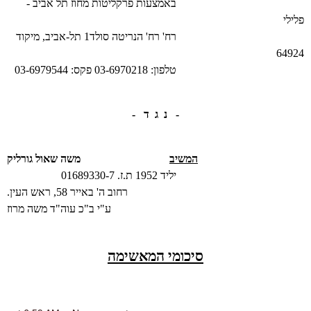
באמצעות פרקליטות
מחוז תל אביב -
פלילי
רח'
רח' הנריטה סולד1
תל-אביב
, מיקוד
64924
טלפון:
03-6970218
פקס:
03-6979544
- נ ג ד -
המשיב
משה
שאול
גורליק
יליד 1952
ת.ז.
7
01689330-
רחוב ה' באייר 58, ראש העין.
ע"י ב"כ עוה"ד משה מרוז
סיכומי המאשימה